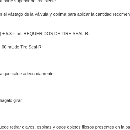
a parte superior del recipiente.
n el vástago de la válvula y oprima para aplicar la cantidad recome
 ÷ 5.3 = mL REQUERIDOS DE TIRE SEAL-R.
 60 mL de Tire Seal-R.
asta que calce adecuadamente.
hágalo girar.
ede retirar clavos, espinas y otros objetos filosos presentes en la b