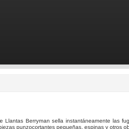
de Llantas Berryman sella instantáneamente las fu
 piezas punzocortantes pequeñas, espinas y otros 