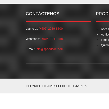
CONTÁCTENOS
PROD
Llame al:
(+506) 2239-8800
Acces
Aditiv
Whatsapp:
(+506) 7011-4582
Limpi
Quími
E-mail:
info@speedcocr.com
COPYRIGHT © 2026 SPEEDCO COSTA RICA