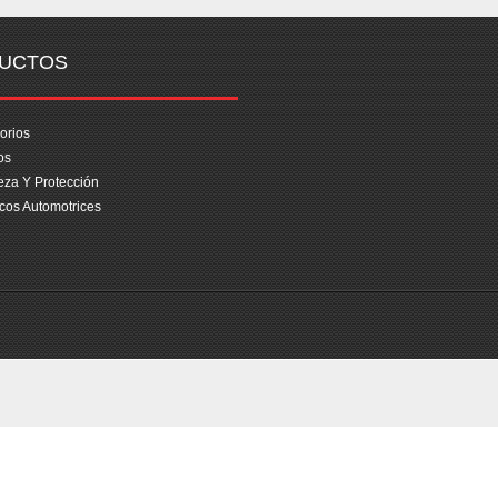
UCTOS
orios
os
eza Y Protección
cos Automotrices